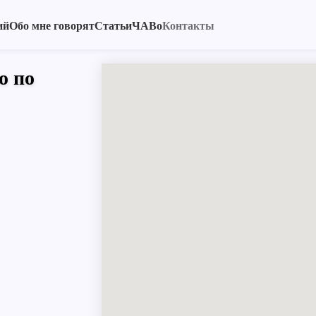
ий
Обо мне говорят
Статьи
ЧАВо
Контакты
о по