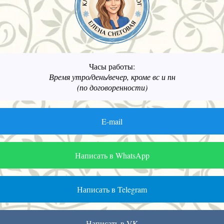
Часы работы:
Время утро/день/вечер, кроме вс и пн
(по договоренности)
E-mail
Написать в WhatsApp
Написать в Telegram
Написать в VK