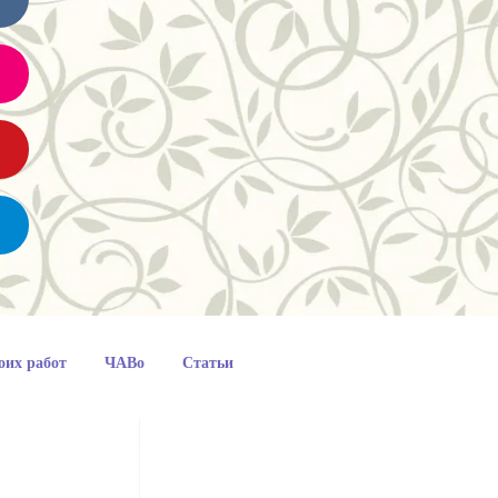
оих работ
ЧАВо
Статьи