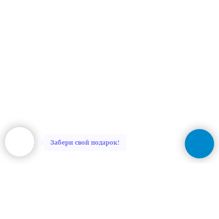
Забери свой подарок!
Главная
Обо мне
Как я работаю
Стоимость услуг
Обо мне говорят
Магазин моих работ
ЧАВо
Статьи