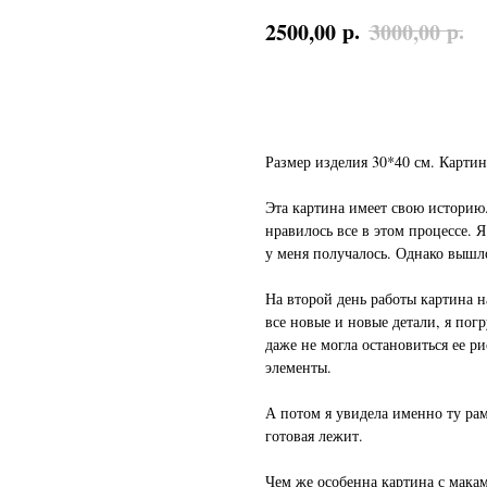
р.
р.
2500,00
3000,00
Заказать
Размер изделия 30*40 см. Картин
Эта картина имеет свою историю. 
нравилось все в этом процессе. Я
у меня получалось. Однако вышло
На второй день работы картина н
все новые и новые детали, я пог
даже не могла остановиться ее р
элементы.
А потом я увидела именно ту рамк
готовая лежит.
Чем же особенна картина с макам