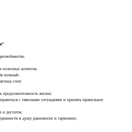
н”
иролюбивость.
м полезных аспектов.
бя нужный.
дельца слон:
ть продолжительность жизни;
справиться с тяжелыми ситуациями и принять правильное
 и достаток;
 привнести в душу равновесие и гармонию;