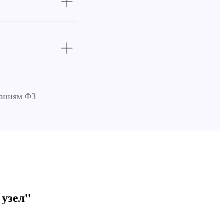
ваниям ФЗ
 узел"