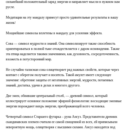
сильнейший положительный заряд энергии и направляет мысли в нужном вам
русле.
Медитации на эту мандалу принесут просто удивительные результаты в вашу
жизнь!
Мощнейшие символы вплетены в мандалу для усиления эффекта.
Сова — символ мудрости и знаний. Она символизирует также способность
ориентироваться в полной тьме отождествляется с даром ясновидения. Также
эта птица наделяется такими значениями, как духовность, сосредоточенность,
вхожесть в потусторонний мир.
Не случайно талисман сова олицетворяет ряд важных свойств, которые через
контакт с оберегом получает и носитель. Такой амулет имеет следующее
значение: обретение защиты от негативных энергий, мудрости, потаенных
знаний, достатка, удачи в делах и многого другого.
Две змеи, обвившие центральный столб, — древний символ, который
иллюстрирует основное положение эфирной физиологии: восходящие змеиные
энергии порождают вихрь энергии, преображающей всего человека.
Четвертый символ Старшего футарка – руна Ансуз. Представители древних
скандинавских племен считали ее самой священной из всех, ей приписывали
невероятную мощь, олицетворяя с высшими силами. Ансуз находится под