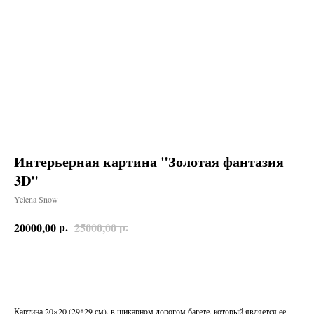
Интерьерная картина "Золотая фантазия
3D"
Yelena Snow
р.
р.
20000,00
25000,00
Заказать
Картина 20×20 (29*29 см), в шикарном дорогом багете, который является ее